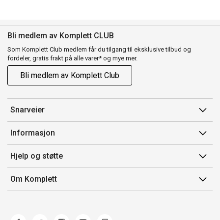
Bli medlem av Komplett CLUB
Som Komplett Club medlem får du tilgang til eksklusive tilbud og
fordeler, gratis frakt på alle varer* og mye mer.
Bli medlem av Komplett Club
Snarveier
Min side
Informasjon
Ordreoversikt
Salgsbetingelser
Hjelp og støtte
Flex
Medlemsvilkår for Komplett Club
Kontakt oss
Komplett Club
Om Komplett
Merker/produsent
Kundeservice
Om oss
EE-avfall
Ofte stilte spørsmål
Jobb i Komplett