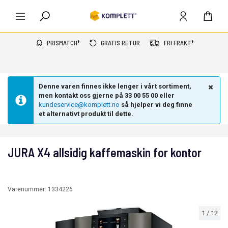
PRISMATCH*
GRATIS RETUR
FRI FRAKT*
Denne varen finnes ikke lenger i vårt sortiment,
men kontakt oss gjerne på 33 00 55 00 eller
kundeservice@komplett.no
så hjelper vi deg finne
et alternativt produkt til dette.
JURA X4 allsidig kaffemaskin for kontor
Varenummer:
1334226
1
/
12