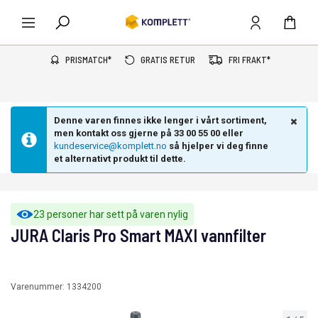
PRISMATCH*
GRATIS RETUR
FRI FRAKT*
Denne varen finnes ikke lenger i vårt sortiment,
men kontakt oss gjerne på 33 00 55 00 eller
kundeservice@komplett.no
så hjelper vi deg finne
et alternativt produkt til dette.
23 personer har sett på varen nylig
JURA Claris Pro Smart MAXI vannfilter
Varenummer:
1334200