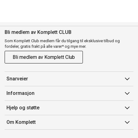
Bli medlem av Komplett CLUB
Som Komplett Club medlem får du tilgang til eksklusive tilbud og
fordeler, gratis frakt på alle varer* og mye mer.
Bli medlem av Komplett Club
Snarveier
Min side
Informasjon
Ordreoversikt
Salgsbetingelser
Hjelp og støtte
Flex
Medlemsvilkår for Komplett Club
Kontakt oss
Komplett Club
Om Komplett
Merker/produsent
Kundeservice
Om oss
EE-avfall