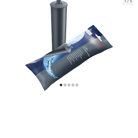
1
/
5