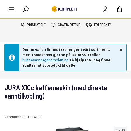
PRISMATCH*
GRATIS RETUR
FRI FRAKT*
Denne varen finnes ikke lenger i vårt sortiment,
men kontakt oss gjerne på 33 00 55 00 eller
kundeservice@komplett.no
så hjelper vi deg finne
et alternativt produkt til dette.
JURA X10c kaffemaskin (med direkte
vanntilkobling)
Varenummer:
1334191
1
/
13