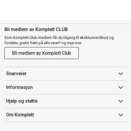
Bli medlem av Komplett CLUB
Som Komplett Club medlem får du tilgang til eksklusive tilbud og
fordeler, gratis frakt på alle varer* og mye mer.
Bli medlem av Komplett Club
Snarveier
Min side
Informasjon
Ordreoversikt
Salgsbetingelser
Hjelp og støtte
Flex
Medlemsvilkår for Komplett Club
Kontakt oss
Komplett Club
Om Komplett
Merker/produsent
Kundeservice
Om oss
EE-avfall