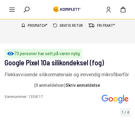
PRISMATCH*
GRATIS RETUR
FRI FRAKT*
73 personer har sett på varen nylig
Google Pixel 10a silikondeksel (fog)
Flekkavvisende silikonmateriale og innvendig mikrofiberfôr
(0 anmeldelser)
Skriv anmeldelse
Varenummer:
1334117
1
/
4