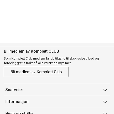
Bli medlem av Komplett CLUB
Som Komplett Club medlem får du tilgang til eksklusive tilbud og
fordeler, gratis frakt på alle varer* og mye mer.
Bli medlem av Komplett Club
Snarveier
Min side
Informasjon
Ordreoversikt
Salgsbetingelser
Hjelp og støtte