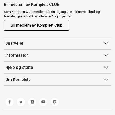
Bli medlem av Komplett CLUB
Som Komplett Club medlem får du tilgang til eksklusive tilbud og
fordeler, gratis frakt på alle varer* og mye mer.
Bli medlem av Komplett Club
Snarveier
Min side
Informasjon
Ordreoversikt
Salgsbetingelser
Hjelp og støtte
Flex
Medlemsvilkår for Komplett Club
Kontakt oss
Komplett Club
Om Komplett
Merker/produsent
Kundeservice
Om oss
EE-avfall
Ofte stilte spørsmål
Jobb i Komplett
Retur
Miljøarbeid og ESG
Reklamasjon og garanti
Åpenhetsloven