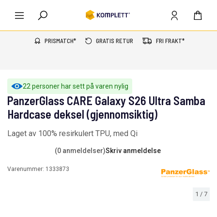
PRISMATCH*
GRATIS RETUR
FRI FRAKT*
22 personer har sett på varen nylig
PanzerGlass CARE Galaxy S26 Ultra Samba
Hardcase deksel (gjennomsiktig)
Laget av 100% resirkulert TPU, med Qi
(0 anmeldelser)
Skriv anmeldelse
Varenummer:
1333873
1
/
7