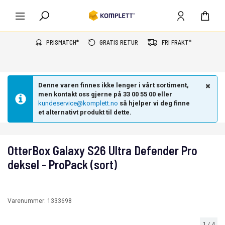
PRISMATCH*
GRATIS RETUR
FRI FRAKT*
Denne varen finnes ikke lenger i vårt sortiment,
men kontakt oss gjerne på 33 00 55 00 eller
kundeservice@komplett.no
så hjelper vi deg finne
et alternativt produkt til dette.
OtterBox Galaxy S26 Ultra Defender Pro
deksel - ProPack (sort)
Varenummer:
1333698
1
/
4