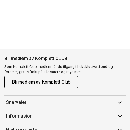
Bli medlem av Komplett CLUB
Som Komplett Club medlem får du tilgang til eksklusive tilbud og
fordeler, gratis frakt på alle varer* og mye mer.
Bli medlem av Komplett Club
Snarveier
Min side
Informasjon
Ordreoversikt
Salgsbetingelser
Hjelp og støtte