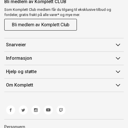
Bli medlem av Komplett CLUB
Som Komplett Club medlem får du tilgang til eksklusive tilbud og
fordeler, gratis frakt på alle varer* og mye mer.
Bli medlem av Komplett Club
Snarveier
Min side
Informasjon
Ordreoversikt
Salgsbetingelser
Hjelp og støtte
Flex
Medlemsvilkår for Komplett Club
Kontakt oss
Komplett Club
Om Komplett
Merker/produsent
Kundeservice
Om oss
EE-avfall
Ofte stilte spørsmål
Jobb i Komplett
Retur
Miljøarbeid og ESG
Reklamasjon og garanti
Åpenhetsloven
Personvern