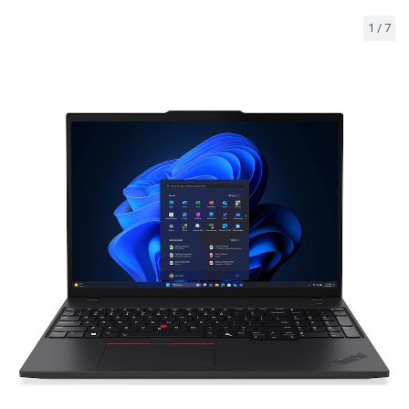
1
/
7