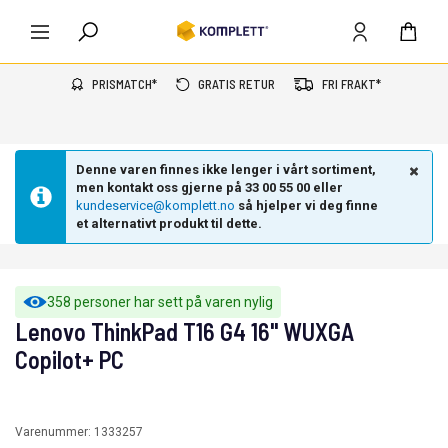
PRISMATCH*
GRATIS RETUR
FRI FRAKT*
Denne varen finnes ikke lenger i vårt sortiment,
men kontakt oss gjerne på 33 00 55 00 eller
kundeservice@komplett.no
så hjelper vi deg finne
et alternativt produkt til dette.
358 personer har sett på varen nylig
Lenovo ThinkPad T16 G4 16" WUXGA
Copilot+ PC
Varenummer:
1333257