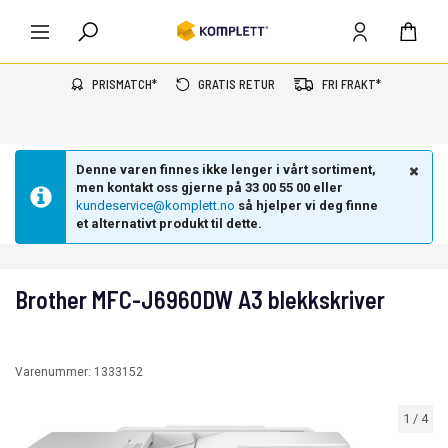
PRISMATCH*
GRATIS RETUR
FRI FRAKT*
Denne varen finnes ikke lenger i vårt sortiment,
men kontakt oss gjerne på 33 00 55 00 eller
kundeservice@komplett.no
så hjelper vi deg finne
et alternativt produkt til dette.
Brother MFC-J6960DW A3 blekkskriver
Varenummer:
1333152
1
/
4