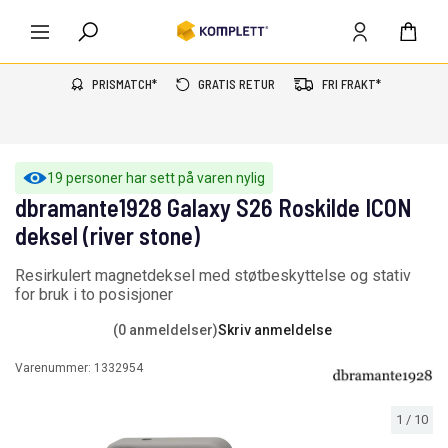
PRISMATCH*
GRATIS RETUR
FRI FRAKT*
19 personer har sett på varen nylig
dbramante1928 Galaxy S26 Roskilde ICON
deksel (river stone)
Resirkulert magnetdeksel med støtbeskyttelse og stativ
for bruk i to posisjoner
(0 anmeldelser)
Skriv anmeldelse
Varenummer:
1332954
1
/
10