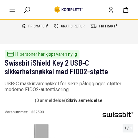
PRISMATCH*
GRATIS RETUR
FRI FRAKT*
11 personer har kjøpt varen nylig
Swissbit iShield Key 2 USB-C
sikkerhetsnøkkel med FIDO2-støtte
USB-C maskinvarenøkkel for sikre pålogginger, støtter
moderne FIDO2-autentisering
(0 anmeldelser)
Skriv anmeldelse
Varenummer:
1332593
1
/
1