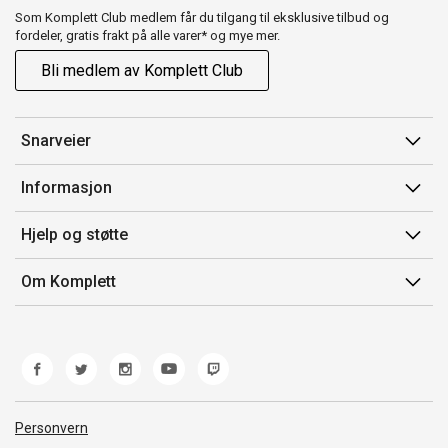
Som Komplett Club medlem får du tilgang til eksklusive tilbud og
fordeler, gratis frakt på alle varer* og mye mer.
Bli medlem av Komplett Club
Snarveier
Min side
Informasjon
Ordreoversikt
Salgsbetingelser
Hjelp og støtte
Flex
Medlemsvilkår for Komplett Club
Kontakt oss
Komplett Club
Om Komplett
Merker/produsent
Kundeservice
Om oss
EE-avfall
Ofte stilte spørsmål
Jobb i Komplett
Retur
Miljøarbeid og ESG
Reklamasjon og garanti
Åpenhetsloven
Personvern
Frakt og levering