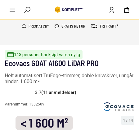
PRISMATCH*
GRATIS RETUR
FRI FRAKT*
143 personer har kjøpt varen nylig
Ecovacs GOAT A1600 LiDAR PRO
Helt automatisert TruEdge-trimmer, doble knivskiver, unngår
hinder, 1 600 m²
3.7
(11 anmeldelser)
Varenummer:
1332509
1
/
14