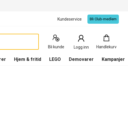
Kundeservice
Bli Club-medlem
Handlekurv
:
0
Produkter
Bli kunde
Handlekurv
Logg inn
(
Handlekurv
)
rer
Hjem & fritid
LEGO
Demovarer
Kampanjer