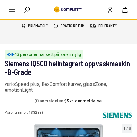
PRISMATCH*
GRATIS RETUR
FRI FRAKT*
43 personer har sett på varen nylig
Siemens iQ500 helintegrert oppvaskmaskin
-B-Grade
varioSpeed plus, flexComfort kurver, glassZone,
emotionLight
(0 anmeldelser)
Skriv anmeldelse
Varenummer:
1332388
1
/
8