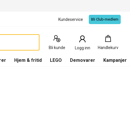
Kundeservice
Bli Club-medlem
Handlekurv
:
0
Produkter
Bli kunde
Handlekurv
Logg inn
(
Handlekurv
)
rer
Hjem & fritid
LEGO
Demovarer
Kampanjer