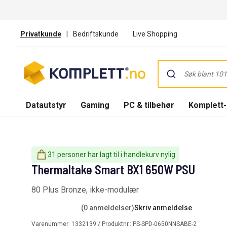
Privatkunde
|
Bedriftskunde
Live Shopping
Datautstyr
Gaming
PC & tilbehør
Komplett
31 personer har lagt til i handlekurv nylig
Thermaltake Smart BX1 650W PSU
80 Plus Bronze, ikke-modulær
(0 anmeldelser)
Skriv anmeldelse
Varenummer:
1332139
/ Produktnr.:
PS-SPD-0650NNSABE-2