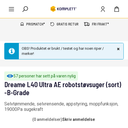
PRISMATCH*
GRATIS RETUR
FRI FRAKT*
OBS! Produktet er brukt / testet og har noen riper /
merker!
57 personer har sett på varen nylig
Dreame L40 Ultra AE robotstøvsuger (sort)
-B-Grade
Selvtømmende, selvrensende, appstyring, moppfunksjon,
19000Pa sugekraft
(0 anmeldelser)
Skriv anmeldelse