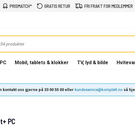
PRISMATCH*
GRATIS RETUR
FRI FRAKT FOR MEDLEMMER
-PC
Mobil, tablets & klokker
TV, lyd & bilde
Hviteva
 kontakt oss gjerne på 33 00 55 00 eller
kundeservice@komplett.no
så hjel
ot+ PC