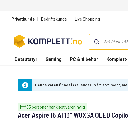
Privatkunde
|
Bedriftskunde
Live Shopping
Datautstyr
Gaming
PC & tilbehør
Komplett
Denne varen finnes ikke lenger i vårt sortiment, men
55 personer har kjøpt varen nylig
Acer Aspire 16 AI 16" WUXGA OLED Copil