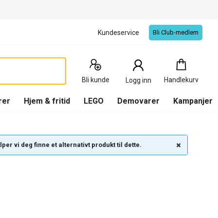
Kundeservice
Bli Club-medlem
Handlekurv
:
0
Produkter
Bli kunde
Handlekurv
Logg inn
(
Handlekurv
)
rer
Hjem & fritid
LEGO
Demovarer
Kampanjer
per vi deg finne et alternativt produkt til dette.