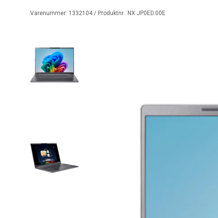
Varenummer:
1332104
/ Produktnr.:
NX.JP0ED.00E