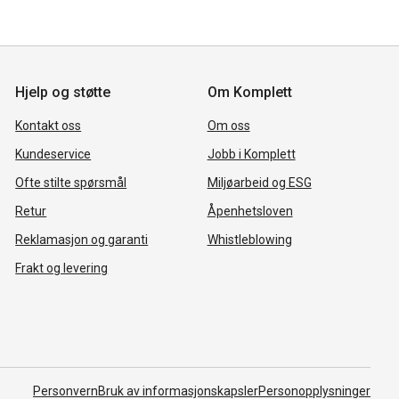
Hjelp og støtte
Om Komplett
Kontakt oss
Om oss
Kundeservice
Jobb i Komplett
Ofte stilte spørsmål
Miljøarbeid og ESG
Retur
Åpenhetsloven
Reklamasjon og garanti
Whistleblowing
Frakt og levering
Personvern
Bruk av informasjonskapsler
Personopplysninger