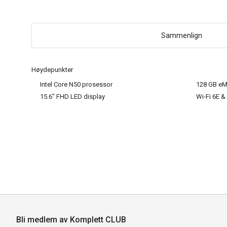
Sammenlign
Høydepunkter
Intel Core N50 prosessor
128 GB eM
15.6" FHD LED display
Wi-Fi 6E &
Bli medlem av Komplett CLUB