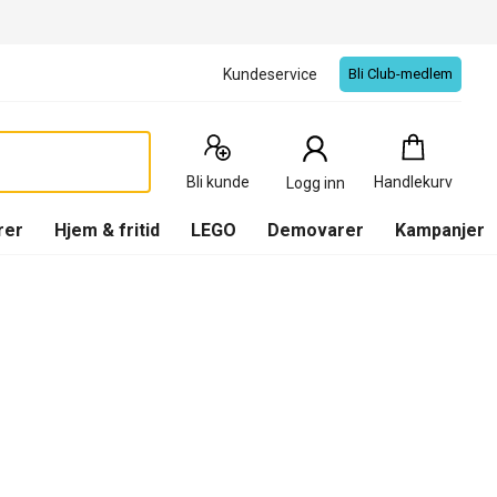
Kundeservice
Bli Club-medlem
Handlekurv
:
0
Produkter
Bli kunde
Handlekurv
Logg inn
(
Handlekurv
)
rer
Hjem & fritid
LEGO
Demovarer
Kampanjer