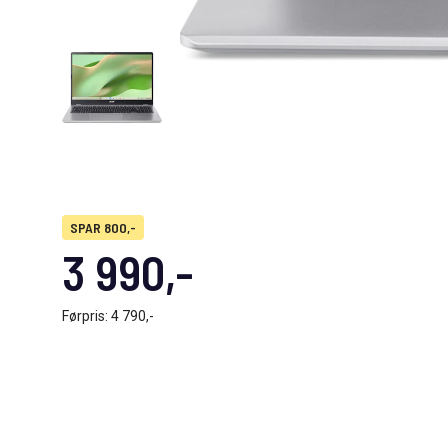
SPAR 800,-
3 990,-
Førpris:
4 790,-