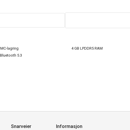
MC-lagring
4 GB LPDDR5 RAM
 Bluetooth 5.3
Snarveier
Informasjon