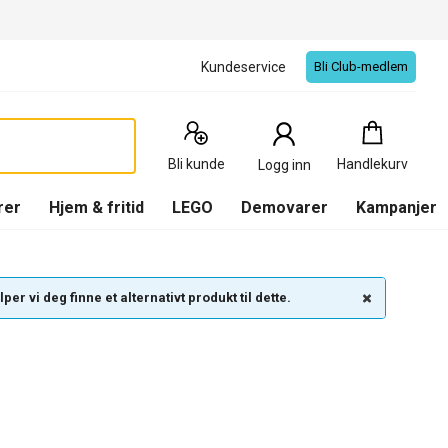
Kundeservice
Bli Club-medlem
Handlekurv
:
0
Produkter
Bli kunde
Handlekurv
Logg inn
(
Handlekurv
)
rer
Hjem & fritid
LEGO
Demovarer
Kampanjer
per vi deg finne et alternativt produkt til dette.