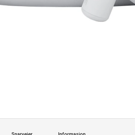
Snarveier
Informasjon