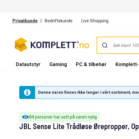
Privatkunde
|
Bedriftskunde
Live Shopping
Datautstyr
Gaming
PC & tilbehør
Komplett
Denne varen finnes ikke lenger i vårt sortiment, men
84 personer har sett på varen nylig
JBL Sense Lite Trådløse Ørepropper, Ope