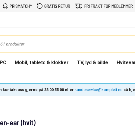
PRISMATCH*
GRATIS RETUR
FRI FRAKT FOR MEDLEMMER
-PC
Mobil, tablets & klokker
TV, lyd & bilde
Hviteva
 kontakt oss gjerne på 33 00 55 00 eller
kundeservice@komplett.no
så hjel
n-ear (hvit)