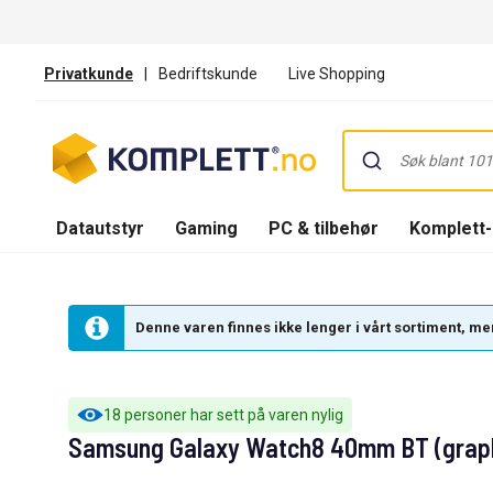
Privatkunde
|
Bedriftskunde
Live Shopping
Datautstyr
Gaming
PC & tilbehør
Komplett
Denne varen finnes ikke lenger i vårt sortiment, men
18 personer har sett på varen nylig
Samsung Galaxy Watch8 40mm BT (graph