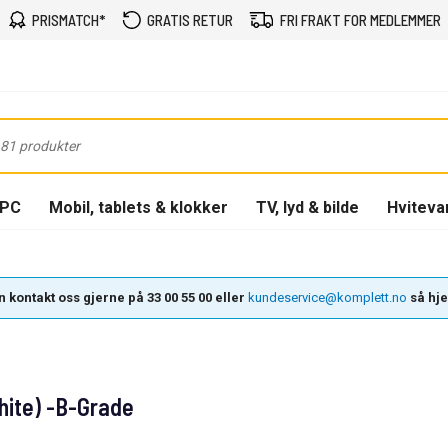
PRISMATCH*
GRATIS RETUR
FRI FRAKT FOR MEDLEMMER
-PC
Mobil, tablets & klokker
TV, lyd & bilde
Hviteva
 kontakt oss gjerne på 33 00 55 00 eller
kundeservice@komplett.no
så hjel
ite) -B-Grade