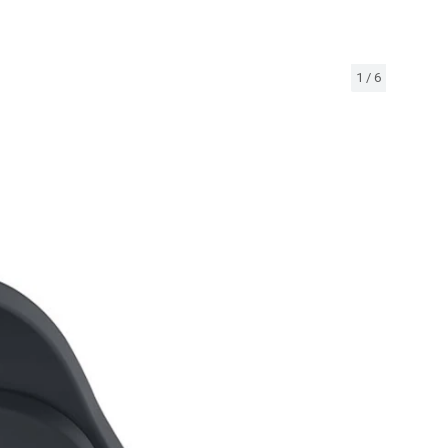
1
/
6