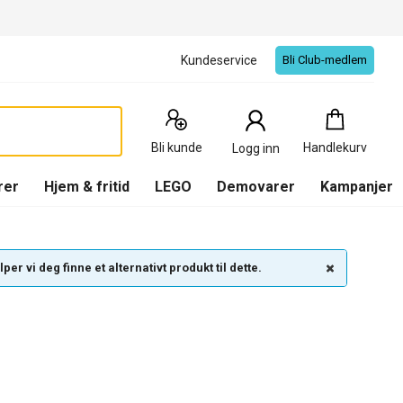
Kundeservice
Bli Club-medlem
Handlekurv
:
0
Produkter
Bli kunde
Handlekurv
Logg inn
(
Handlekurv
)
rer
Hjem & fritid
LEGO
Demovarer
Kampanjer
per vi deg finne et alternativt produkt til dette.