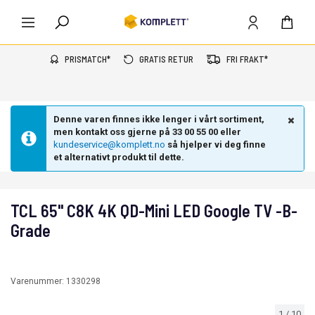
PRISMATCH*
GRATIS RETUR
FRI FRAKT*
Denne varen finnes ikke lenger i vårt sortiment,
men kontakt oss gjerne på 33 00 55 00 eller
kundeservice@komplett.no
så hjelper vi deg finne
et alternativt produkt til dette.
TCL 65" C8K 4K QD-Mini LED Google TV -B-
Grade
Varenummer:
1330298
1
/
10