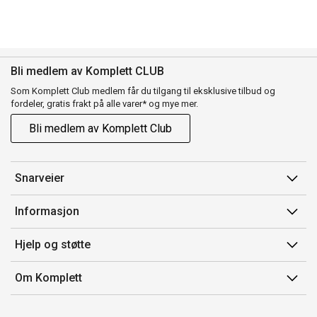
Bli medlem av Komplett CLUB
Som Komplett Club medlem får du tilgang til eksklusive tilbud og
fordeler, gratis frakt på alle varer* og mye mer.
Bli medlem av Komplett Club
Snarveier
Min side
Informasjon
Ordreoversikt
Salgsbetingelser
Hjelp og støtte
Flex
Medlemsvilkår for Komplett Club
Kontakt oss
Komplett Club
Om Komplett
Merker/produsent
Kundeservice
Om oss
EE-avfall