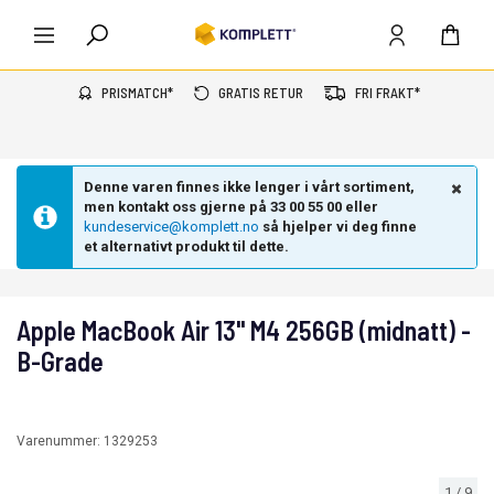
PRISMATCH*
GRATIS RETUR
FRI FRAKT*
Denne varen finnes ikke lenger i vårt sortiment,
men kontakt oss gjerne på 33 00 55 00 eller
kundeservice@komplett.no
så hjelper vi deg finne
et alternativt produkt til dette.
Apple MacBook Air 13" M4 256GB (midnatt) -
B-Grade
Varenummer:
1329253
1
/
9