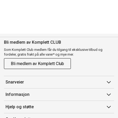
Bli medlem av Komplett CLUB
Som Komplett Club medlem får du tilgang til eksklusive tilbud og
fordeler, gratis frakt på alle varer* og mye mer.
Bli medlem av Komplett Club
Snarveier
Min side
Informasjon
Ordreoversikt
Salgsbetingelser
Hjelp og støtte
Flex
Medlemsvilkår for Komplett Club
Kontakt oss
Komplett Club