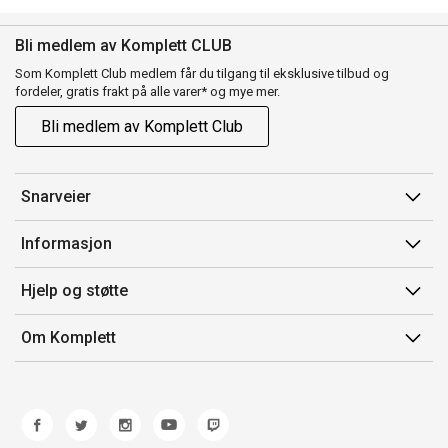
Bli medlem av Komplett CLUB
Som Komplett Club medlem får du tilgang til eksklusive tilbud og
fordeler, gratis frakt på alle varer* og mye mer.
Bli medlem av Komplett Club
Snarveier
Min side
Informasjon
Ordreoversikt
Salgsbetingelser
Hjelp og støtte
Flex
Medlemsvilkår for Komplett Club
Kontakt oss
Komplett Club
Om Komplett
Merker/produsent
Kundeservice
Om oss
EE-avfall
Ofte stilte spørsmål
Jobb i Komplett
Retur
Miljøarbeid og ESG