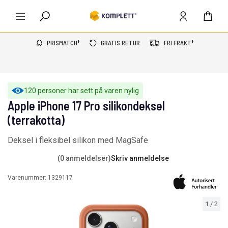
PRISMATCH*
GRATIS RETUR
FRI FRAKT*
120 personer har sett på varen nylig
Apple iPhone 17 Pro silikondeksel
(terrakotta)
Deksel i fleksibel silikon med MagSafe
(0 anmeldelser)
Skriv anmeldelse
Varenummer:
1329117
1
/
2