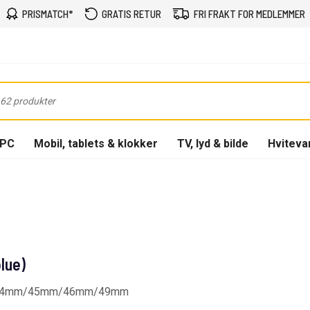
PRISMATCH*
GRATIS RETUR
FRI FRAKT FOR MEDLEMMER
-PC
Mobil, tablets & klokker
TV, lyd & bilde
Hviteva
lue)
på 44mm/45mm/46mm/49mm