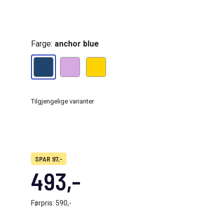
Farge:
anchor blue
Tilgjengelige varianter
SPAR 97,-
493,-
Førpris:
590,-