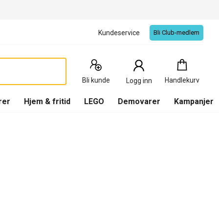
Kundeservice
Bli Club-medlem
Handlekurv
:
0
Produkter
Bli kunde
Handlekurv
Logg inn
(
Handlekurv
)
rer
Hjem & fritid
LEGO
Demovarer
Kampanjer