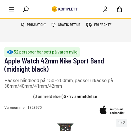
PRISMATCH*
GRATIS RETUR
FRI FRAKT*
52 personer har sett på varen nylig
Apple Watch 42mm Nike Sport Band
(midnight black)
Passer håndledd på 150–200mm, passer urkasse på
38mm/40mm/41mm/42mm
(0 anmeldelser)
Skriv anmeldelse
Varenummer:
1328970
1
/
2