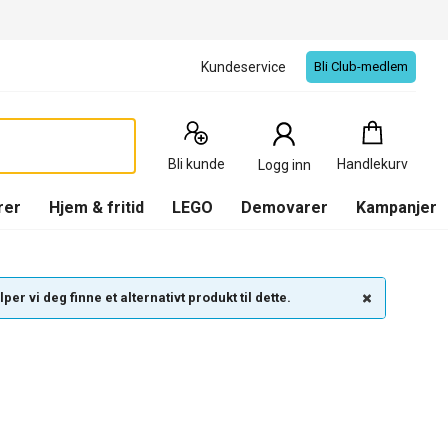
Kundeservice
Bli Club-medlem
Handlekurv
:
0
Produkter
Bli kunde
Handlekurv
Logg inn
(
Handlekurv
)
rer
Hjem & fritid
LEGO
Demovarer
Kampanjer
per vi deg finne et alternativt produkt til dette.