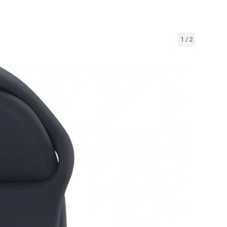
1
/
2