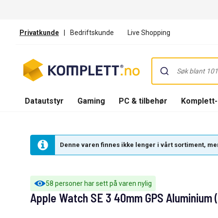
Privatkunde
|
Bedriftskunde
Live Shopping
Datautstyr
Gaming
PC & tilbehør
Komplett
Denne varen finnes ikke lenger i vårt sortiment, men
58 personer har sett på varen nylig
Apple Watch SE 3 40mm GPS Aluminium (