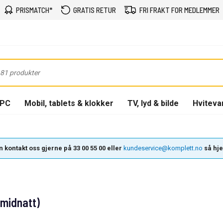
PRISMATCH*
GRATIS RETUR
FRI FRAKT FOR MEDLEMMER
-PC
Mobil, tablets & klokker
TV, lyd & bilde
Hviteva
 kontakt oss gjerne på 33 00 55 00 eller
kundeservice@komplett.no
så hjel
midnatt)