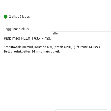
2 stk. på lager.
Legg i handlekurv
eller
Kjøp med FLEX
143,-
/ md.
Kredittavtale
30
mnd, kostnad
691,-
, totalt
4 281,-
(Eff. rente
14.14
%).
Bytt produkt etter
24
mnd hvis du vil.