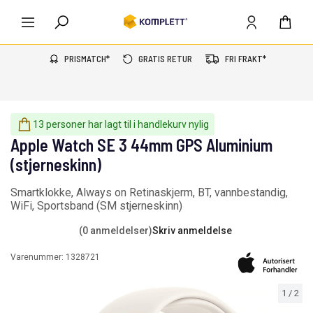
PRISMATCH*
GRATIS RETUR
FRI FRAKT*
13 personer har lagt til i handlekurv nylig
Apple Watch SE 3 44mm GPS Aluminium
(stjerneskinn)
Smartklokke, Always on Retinaskjerm, BT, vannbestandig,
WiFi, Sportsband (SM stjerneskinn)
(0 anmeldelser)
Skriv anmeldelse
Varenummer:
1328721
1
/
2