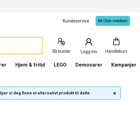
Kundeservice
Bli Club-medlem
Handlekurv
:
0
Produkter
Bli kunde
Handlekurv
Logg inn
(
Handlekurv
)
rer
Hjem & fritid
LEGO
Demovarer
Kampanjer
per vi deg finne et alternativt produkt til dette.