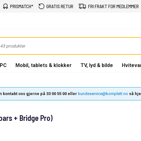
PRISMATCH*
GRATIS RETUR
FRI FRAKT FOR MEDLEMMER
-PC
Mobil, tablets & klokker
TV, lyd & bilde
Hviteva
 kontakt oss gjerne på 33 00 55 00 eller
kundeservice@komplett.no
så hjel
bars + Bridge Pro)