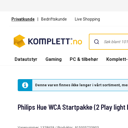
Privatkunde
|
Bedriftskunde
Live Shopping
Datautstyr
Gaming
PC & tilbehør
Komplett
Denne varen finnes ikke lenger i vårt sortiment, men
Philips Hue WCA Startpakke (2 Play light 
Varenummer:
1328659
/ Produktnr.:
915005733903