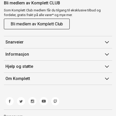
Bli medlem av Komplett CLUB
Som Komplett Club medlem får du tilgang til eksklusive tilbud og
fordeler, gratis frakt på alle varer* og mye mer.
Bli medlem av Komplett Club
Snarveier
Min side
Informasjon
Ordreoversikt
Salgsbetingelser
Hjelp og støtte
Flex
Medlemsvilkår for Komplett Club
Kontakt oss
Komplett Club
Om Komplett
Merker/produsent
Kundeservice
Om oss
EE-avfall
Ofte stilte spørsmål
Jobb i Komplett
Retur
Miljøarbeid og ESG
Reklamasjon og garanti
Åpenhetsloven