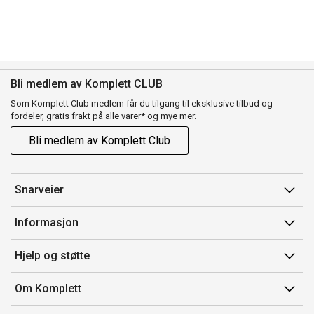
Bli medlem av Komplett CLUB
Som Komplett Club medlem får du tilgang til eksklusive tilbud og
fordeler, gratis frakt på alle varer* og mye mer.
Bli medlem av Komplett Club
Snarveier
Min side
Informasjon
Ordreoversikt
Salgsbetingelser
Hjelp og støtte
Flex
Medlemsvilkår for Komplett Club
Kontakt oss
Komplett Club
Om Komplett
Merker/produsent
Kundeservice