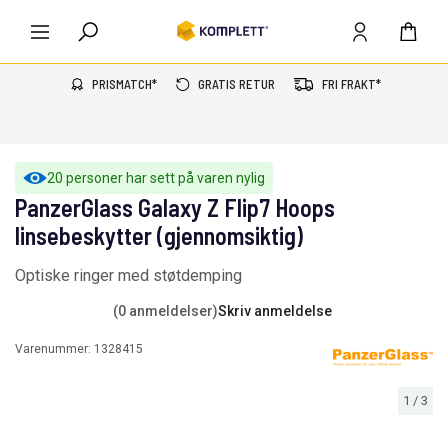
PRISMATCH*
GRATIS RETUR
FRI FRAKT*
20 personer har sett på varen nylig
PanzerGlass Galaxy Z Flip7 Hoops
linsebeskytter (gjennomsiktig)
Optiske ringer med støtdemping
(0 anmeldelser)
Skriv anmeldelse
Varenummer:
1328415
1
/
3