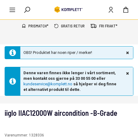
PRISMATCH*
GRATIS RETUR
FRI FRAKT*
OBS! Produktet har noen riper / merker!
Denne varen finnes ikke lenger i vårt sortiment,
men kontakt oss gjerne på 33 00 55 00 eller
kundeservice@komplett.no
så hjelper vi deg finne
et alternativt produkt til dette.
iiglo IIAC12000W aircondition -B-Grade
Varenummer:
1328336