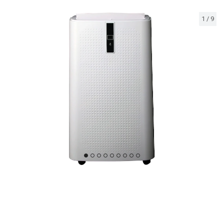
1
/
9