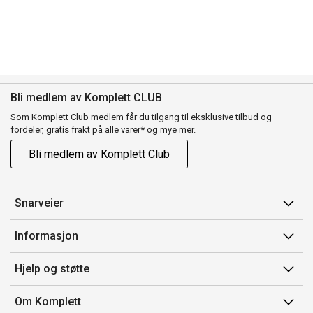
Bli medlem av Komplett CLUB
Som Komplett Club medlem får du tilgang til eksklusive tilbud og
fordeler, gratis frakt på alle varer* og mye mer.
Bli medlem av Komplett Club
Snarveier
Min side
Informasjon
Ordreoversikt
Salgsbetingelser
Hjelp og støtte
Flex
Medlemsvilkår for Komplett Club
Kontakt oss
Komplett Club
Om Komplett
Merker/produsent