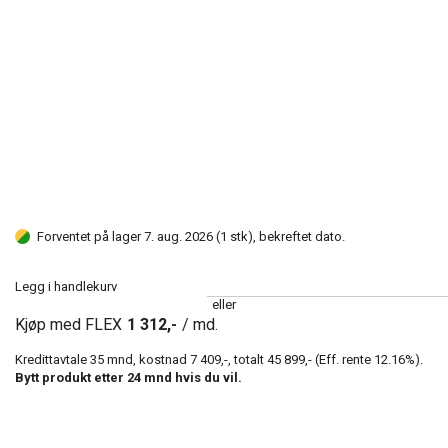
Forventet på lager 7. aug. 2026 (1 stk), bekreftet dato.
Legg i handlekurv
eller
Kjøp med FLEX
1 312,-
/ md.
Kredittavtale
35
mnd, kostnad
7 409,-
, totalt
45 899,-
(Eff. rente
12.16
%).
Bytt produkt etter
24
mnd hvis du vil.