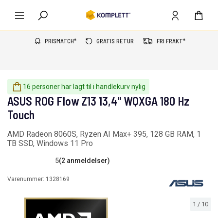
PRISMATCH*
GRATIS RETUR
FRI FRAKT*
16 personer har lagt til i handlekurv nylig
ASUS ROG Flow Z13 13,4" WQXGA 180 Hz
Touch
AMD Radeon 8060S, Ryzen AI Max+ 395, 128 GB RAM, 1
TB SSD, Windows 11 Pro
5
(2 anmeldelser)
Varenummer:
1328169
1
/
10