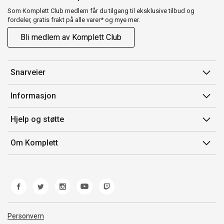
Som Komplett Club medlem får du tilgang til eksklusive tilbud og
fordeler, gratis frakt på alle varer* og mye mer.
Bli medlem av Komplett Club
Snarveier
Min side
Informasjon
Ordreoversikt
Salgsbetingelser
Hjelp og støtte
Flex
Medlemsvilkår for Komplett Club
Kontakt oss
Komplett Club
Om Komplett
Merker/produsent
Kundeservice
Om oss
EE-avfall
Ofte stilte spørsmål
Jobb i Komplett
Retur
Miljøarbeid og ESG
Reklamasjon og garanti
Åpenhetsloven
Personvern
Frakt og levering