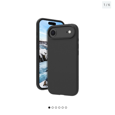
1
/
6