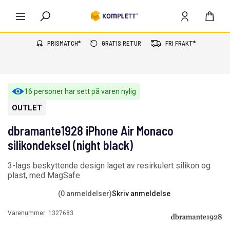
PRISMATCH*
GRATIS RETUR
FRI FRAKT*
16 personer har sett på varen nylig
OUTLET
dbramante1928 iPhone Air Monaco
silikondeksel (night black)
3-lags beskyttende design laget av resirkulert silikon og
plast, med MagSafe
(0 anmeldelser)
Skriv anmeldelse
Varenummer:
1327683