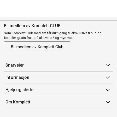
Bli medlem av Komplett CLUB
Som Komplett Club medlem får du tilgang til eksklusive tilbud og
fordeler, gratis frakt på alle varer* og mye mer.
Bli medlem av Komplett Club
Snarveier
Min side
Informasjon
Ordreoversikt
Salgsbetingelser
Hjelp og støtte
Flex
Medlemsvilkår for Komplett Club
Kontakt oss
Komplett Club
Om Komplett
Merker/produsent
Kundeservice
Om oss
EE-avfall
Ofte stilte spørsmål