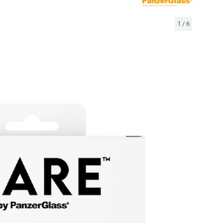
1
/
6