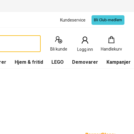
Kundeservice
Bli Club-medlem
Handlekurv
:
0
Produkter
Bli kunde
Handlekurv
Logg inn
(
Handlekurv
)
rer
Hjem & fritid
LEGO
Demovarer
Kampanjer