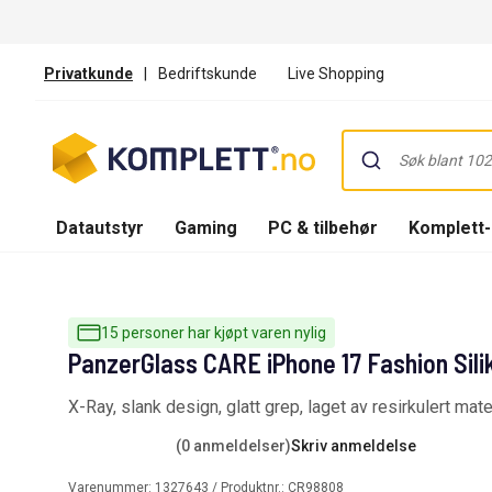
Privatkunde
|
Bedriftskunde
Live Shopping
Datautstyr
Gaming
PC & tilbehør
Komplett
15 personer har kjøpt varen nylig
PanzerGlass CARE iPhone 17 Fashion Sili
X-Ray, slank design, glatt grep, laget av resirkulert mate
(0 anmeldelser)
Skriv anmeldelse
Varenummer:
1327643
/ Produktnr.:
CR98808