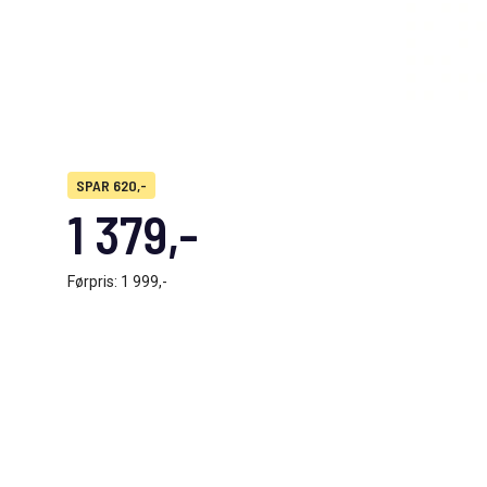
SPAR 620,-
1 379,-
Førpris:
1 999,-