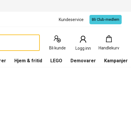
Kundeservice
Bli Club-medlem
Handlekurv
:
0
Produkter
Bli kunde
Handlekurv
Logg inn
(
Handlekurv
)
rer
Hjem & fritid
LEGO
Demovarer
Kampanjer