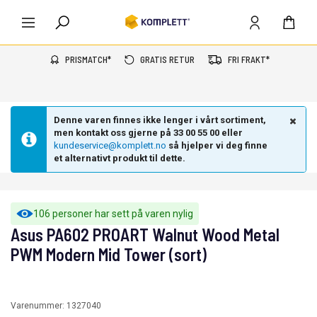
PRISMATCH*
GRATIS RETUR
FRI FRAKT*
Denne varen finnes ikke lenger i vårt sortiment,
men kontakt oss gjerne på 33 00 55 00 eller
kundeservice@komplett.no
så hjelper vi deg finne
et alternativt produkt til dette.
106 personer har sett på varen nylig
Asus PA602 PROART Walnut Wood Metal
PWM Modern Mid Tower (sort)
Varenummer:
1327040