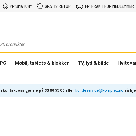
PRISMATCH*
GRATIS RETUR
FRI FRAKT FOR MEDLEMMER
-PC
Mobil, tablets & klokker
TV, lyd & bilde
Hviteva
 kontakt oss gjerne på 33 00 55 00 eller
kundeservice@komplett.no
så hjel