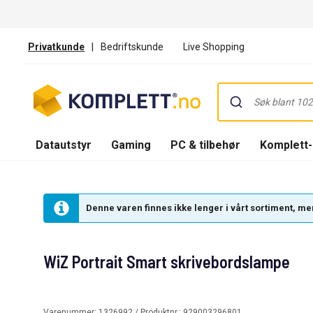
Privatkunde
|
Bedriftskunde
Live Shopping
Datautstyr
Gaming
PC & tilbehør
Komplett
Denne varen finnes ikke lenger i vårt sortiment, men
WiZ Portrait Smart skrivebordslampe
Varenummer:
1326992
/ Produktnr.:
929003296801