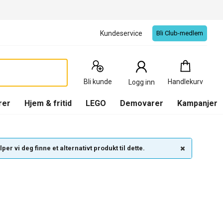
Kundeservice
Bli Club-medlem
Handlekurv
:
0
Produkter
Bli kunde
Handlekurv
Logg inn
(
Handlekurv
)
rer
Hjem & fritid
LEGO
Demovarer
Kampanjer
per vi deg finne et alternativt produkt til dette.