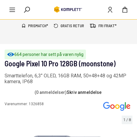
PRISMATCH*
GRATIS RETUR
FRI FRAKT*
664 personer har sett på varen nylig
Google Pixel 10 Pro 128GB (moonstone)
Smarttelefon, 6,3" OLED, 16GB RAM, 50+48+48 og 42MP
kamera, IP68
(0 anmeldelser)
Skriv anmeldelse
Varenummer:
1326858
1
/
8