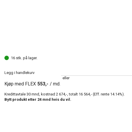
16 stk. på lager.
Legg i handlekurv
eller
Kjøp med FLEX
553,-
/ md.
Kredittavtale
30
mnd, kostnad
2 674,-
, totalt
16 564,-
(Eff. rente
14.14
%).
Bytt produkt etter
24
mnd hvis du vil.