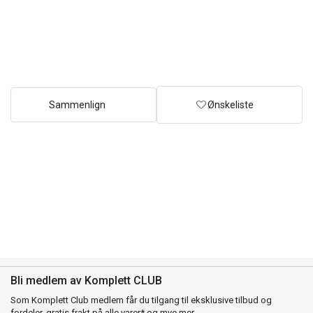
Sammenlign
Ønskeliste
Bli medlem av Komplett CLUB
Som Komplett Club medlem får du tilgang til eksklusive tilbud og
fordeler, gratis frakt på alle varer* og mye mer.