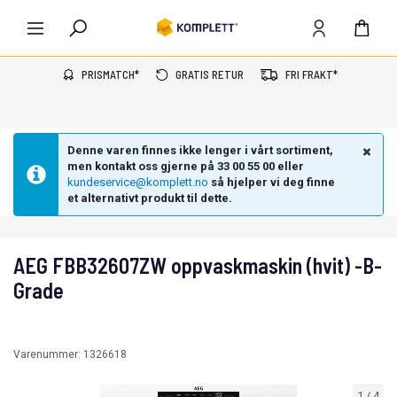
PRISMATCH*
GRATIS RETUR
FRI FRAKT*
Denne varen finnes ikke lenger i vårt sortiment,
men kontakt oss gjerne på 33 00 55 00 eller
kundeservice@komplett.no
så hjelper vi deg finne
et alternativt produkt til dette.
AEG FBB32607ZW oppvaskmaskin (hvit) -B-
Grade
Varenummer:
1326618
1
/
4