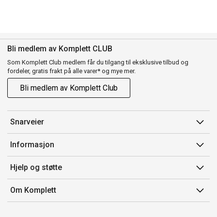
Bli medlem av Komplett CLUB
Som Komplett Club medlem får du tilgang til eksklusive tilbud og
fordeler, gratis frakt på alle varer* og mye mer.
Bli medlem av Komplett Club
Snarveier
Min side
Informasjon
Ordreoversikt
Salgsbetingelser
Hjelp og støtte
Flex
Medlemsvilkår for Komplett Club
Kontakt oss
Komplett Club
Om Komplett
Merker/produsent
Kundeservice
Om oss
EE-avfall