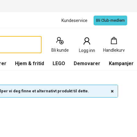
Kundeservice
Bli Club-medlem
Handlekurv
:
0
Produkter
Bli kunde
Handlekurv
Logg inn
(
Handlekurv
)
rer
Hjem & fritid
LEGO
Demovarer
Kampanjer
per vi deg finne et alternativt produkt til dette.