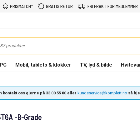
PRISMATCH*
GRATIS RETUR
FRI FRAKT FOR MEDLEMMER
-PC
Mobil, tablets & klokker
TV, lyd & bilde
Hviteva
 kontakt oss gjerne på 33 00 55 00 eller
kundeservice@komplett.no
så hjel
5T6A -B-Grade