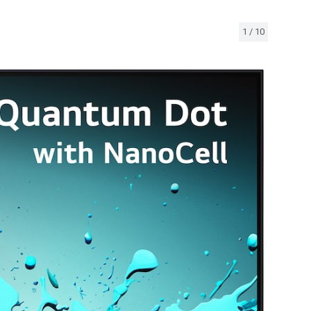
1
/
10