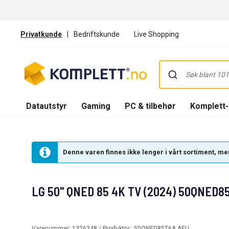
Privatkunde
|
Bedriftskunde
Live Shopping
Datautstyr
Gaming
PC & tilbehør
Komplett
Denne varen finnes ikke lenger i vårt sortiment, men
LG 50'' QNED 85 4K TV (2024) 50QNED8
Varenummer:
1326348
/ Produktnr.:
50QNED85T6A.AEU