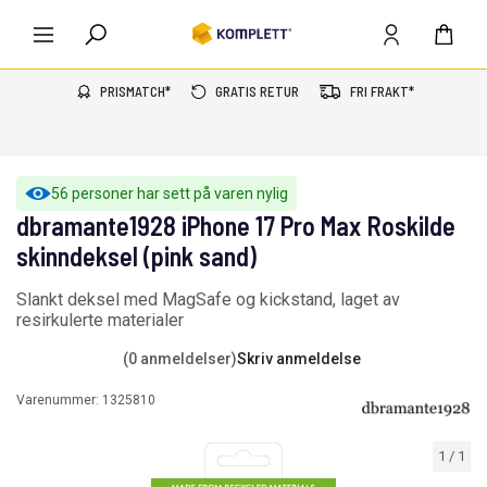
PRISMATCH*
GRATIS RETUR
FRI FRAKT*
56 personer har sett på varen nylig
dbramante1928 iPhone 17 Pro Max Roskilde
skinndeksel (pink sand)
Slankt deksel med MagSafe og kickstand, laget av
resirkulerte materialer
(0 anmeldelser)
Skriv anmeldelse
Varenummer:
1325810
1
/
1