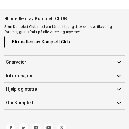
Bli medlem av Komplett CLUB
Som Komplett Club medlem får du tilgang til eksklusive tilbud og
fordeler, gratis frakt på alle varer* og mye mer.
Bli medlem av Komplett Club
Snarveier
Min side
Informasjon
Ordreoversikt
Salgsbetingelser
Hjelp og støtte
Flex
Medlemsvilkår for Komplett Club
Kontakt oss
Komplett Club
Om Komplett
Merker/produsent
Kundeservice
Om oss
EE-avfall
Ofte stilte spørsmål
Jobb i Komplett
Retur