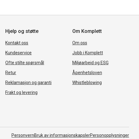
Hjelp og støtte
Om Komplett
Kontakt oss
Om oss
Kundeservice
Jobb i Komplett
Ofte stilte spørsmål
Miljøarbeid og ESG
Retur
Åpenhetsloven
Reklamasjon og garanti
Whistleblowing
Frakt og levering
Personvern
Bruk av informasjonskapsler
Personopplysninger