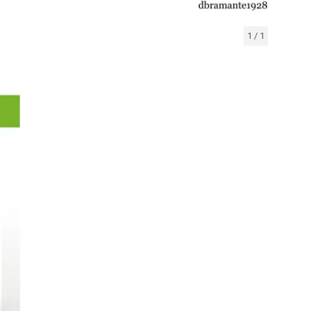
1
/
1