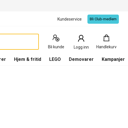
Kundeservice
Bli Club-medlem
Handlekurv
:
0
Produkter
Bli kunde
Handlekurv
Logg inn
(
Handlekurv
)
rer
Hjem & fritid
LEGO
Demovarer
Kampanjer