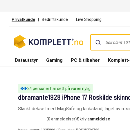
Privatkunde
|
Bedriftskunde
Live Shopping
Datautstyr
Gaming
PC & tilbehør
Komplett
24 personer har sett på varen nylig
dbramante1928 iPhone 17 Roskilde skinnd
Slankt deksel med MagSafe og kickstand, laget av resir
(0 anmeldelser)
Skriv anmeldelse
Varenummer:
1325806
/ Produktnr.:
ROK3ICPI6799