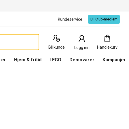
Kundeservice
Bli Club-medlem
Handlekurv
:
0
Produkter
Bli kunde
Handlekurv
Logg inn
(
Handlekurv
)
rer
Hjem & fritid
LEGO
Demovarer
Kampanjer