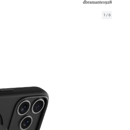
1
/
6