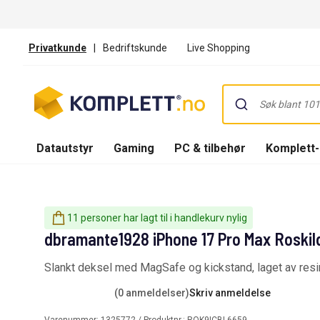
Privatkunde
|
Bedriftskunde
Live Shopping
Datautstyr
Gaming
PC & tilbehør
Komplett
11 personer har lagt til i handlekurv nylig
dbramante1928 iPhone 17 Pro Max Roskil
Slankt deksel med MagSafe og kickstand, laget av resir
(0 anmeldelser)
Skriv anmeldelse
Varenummer:
1325772
/ Produktnr.:
ROK9ICBL6659