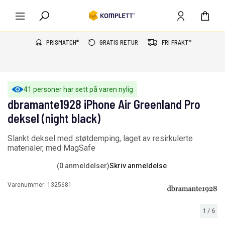
PRISMATCH*
GRATIS RETUR
FRI FRAKT*
41 personer har sett på varen nylig
dbramante1928 iPhone Air Greenland Pro
deksel (night black)
Slankt deksel med støtdemping, laget av resirkulerte
materialer, med MagSafe
(0 anmeldelser)
Skriv anmeldelse
Varenummer:
1325681
1
/
6