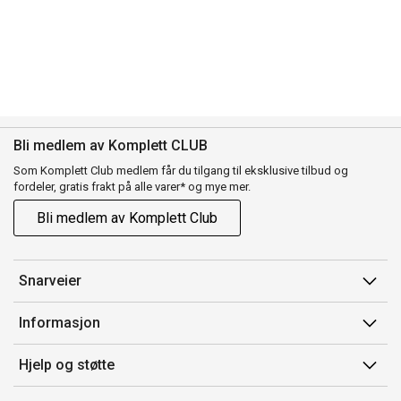
Bli medlem av Komplett CLUB
Som Komplett Club medlem får du tilgang til eksklusive tilbud og
fordeler, gratis frakt på alle varer* og mye mer.
Bli medlem av Komplett Club
Snarveier
Min side
Informasjon
Ordreoversikt
Salgsbetingelser
Hjelp og støtte
Flex
Medlemsvilkår for Komplett Club
Kontakt oss