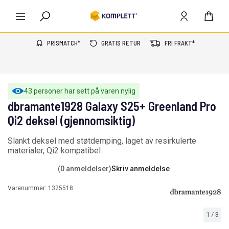
PRISMATCH*
GRATIS RETUR
FRI FRAKT*
43 personer har sett på varen nylig
dbramante1928 Galaxy S25+ Greenland Pro
Qi2 deksel (gjennomsiktig)
Slankt deksel med støtdemping, laget av resirkulerte
materialer, Qi2 kompatibel
(0 anmeldelser)
Skriv anmeldelse
Varenummer:
1325518
1
/
3