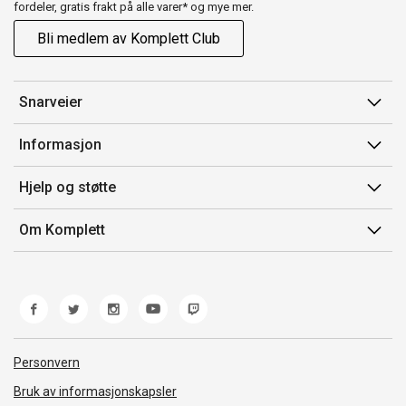
fordeler, gratis frakt på alle varer* og mye mer.
Bli medlem av Komplett Club
Snarveier
Min side
Informasjon
Ordreoversikt
Salgsbetingelser
Hjelp og støtte
Flex
Medlemsvilkår for Komplett Club
Kontakt oss
Komplett Club
Om Komplett
Merker/produsent
Kundeservice
Om oss
EE-avfall
Ofte stilte spørsmål
Jobb i Komplett
Retur
Miljøarbeid og ESG
Reklamasjon og garanti
Åpenhetsloven
Personvern
Frakt og levering
Whistleblowing
Bruk av informasjonskapsler