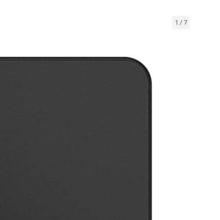
1
/
7