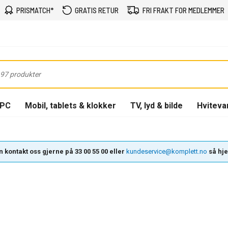
PRISMATCH*
GRATIS RETUR
FRI FRAKT FOR MEDLEMMER
-PC
Mobil, tablets & klokker
TV, lyd & bilde
Hviteva
 kontakt oss gjerne på 33 00 55 00 eller
kundeservice@komplett.no
så hjel