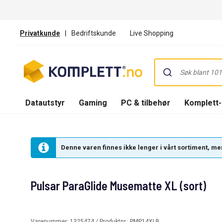
Privatkunde
|
Bedriftskunde
Live Shopping
Datautstyr
Gaming
PC & tilbehør
Komplett
Denne varen finnes ikke lenger i vårt sortiment, men
Pulsar ParaGlide Musematte XL (sort)
Varenummer:
1325474
/ Produktnr.:
PMP14XLB