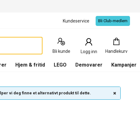
Kundeservice
Bli Club-medlem
Handlekurv
:
0
Produkter
Bli kunde
Handlekurv
Logg inn
(
Handlekurv
)
rer
Hjem & fritid
LEGO
Demovarer
Kampanjer
per vi deg finne et alternativt produkt til dette.