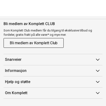
Bli medlem av Komplett CLUB
Som Komplett Club medlem får du tilgang til eksklusive tilbud og
fordeler, gratis frakt på alle varer* og mye mer.
Bli medlem av Komplett Club
Snarveier
Min side
Informasjon
Ordreoversikt
Salgsbetingelser
Hjelp og støtte
Flex
Medlemsvilkår for Komplett Club
Kontakt oss
Komplett Club
Om Komplett
Merker/produsent
Kundeservice
Om oss
EE-avfall