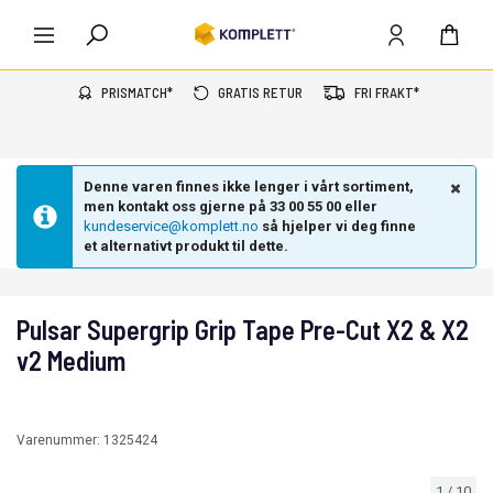
PRISMATCH*
GRATIS RETUR
FRI FRAKT*
Denne varen finnes ikke lenger i vårt sortiment,
men kontakt oss gjerne på 33 00 55 00 eller
kundeservice@komplett.no
så hjelper vi deg finne
et alternativt produkt til dette.
Pulsar Supergrip Grip Tape Pre-Cut X2 & X2
v2 Medium
Varenummer:
1325424
1
/
10