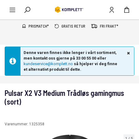
PRISMATCH*
GRATIS RETUR
FRI FRAKT*
Denne varen finnes ikke lenger i vårt sortiment,
men kontakt oss gjerne på 33 00 55 00 eller
kundeservice@komplett.no
så hjelper vi deg finne
et alternativt produkt til dette.
Pulsar X2 V3 Medium Trådløs gamingmus
(sort)
Varenummer:
1325358
1
/
5