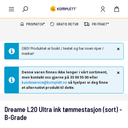
PRISMATCH*
GRATIS RETUR
FRI FRAKT*
OBS! Produktet er brukt / testet og har noen riper /
merker!
Denne varen finnes ikke lenger i vårt sortiment,
men kontakt oss gjerne på 33 00 55 00 eller
kundeservice@komplett.no
så hjelper vi deg finne
et alternativt produkt til dette.
Dreame L20 Ultra ink tømmestasjon (sort) -
B-Grade