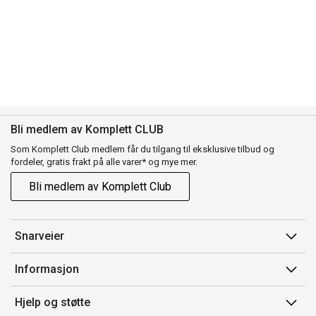
Bli medlem av Komplett CLUB
Som Komplett Club medlem får du tilgang til eksklusive tilbud og
fordeler, gratis frakt på alle varer* og mye mer.
Bli medlem av Komplett Club
Snarveier
Min side
Informasjon
Ordreoversikt
Salgsbetingelser
Hjelp og støtte
Flex