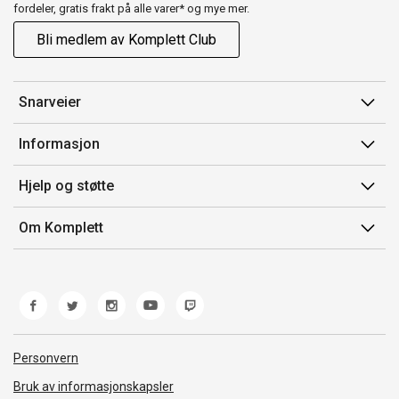
fordeler, gratis frakt på alle varer* og mye mer.
Bli medlem av Komplett Club
Snarveier
Min side
Informasjon
Ordreoversikt
Salgsbetingelser
Hjelp og støtte
Flex
Medlemsvilkår for Komplett Club
Kontakt oss
Komplett Club
Om Komplett
Merker/produsent
Kundeservice
Om oss
EE-avfall
Ofte stilte spørsmål
Jobb i Komplett
Retur
Miljøarbeid og ESG
Reklamasjon og garanti
Åpenhetsloven
Personvern
Frakt og levering
Whistleblowing
Bruk av informasjonskapsler