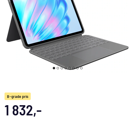
B-grade pris
1 832,-