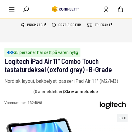
PRISMATCH*
GRATIS RETUR
FRI FRAKT*
35 personer har sett på varen nylig
Logitech iPad Air 11" Combo Touch
tastaturdeksel (oxford grey) -B-Grade
Nordisk layout, bakbelyst, passer iPad Air 11" (M2/M3)
(0 anmeldelser)
Skriv anmeldelse
Varenummer:
1324898
1
/
8