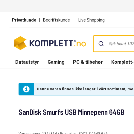
Privatkunde
|
Bedriftskunde
Live Shopping
Datautstyr
Gaming
PC & tilbehør
Komplett
Denne varen finnes ikke lenger i vårt sortiment, men
SanDisk Smurfs USB Minnepenn 64GB
Varenummer:
1324814
/ Produktnr.:
SDCZIS-064G-G46