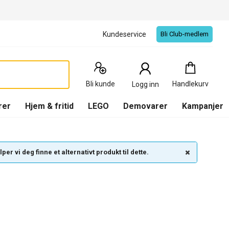
Kundeservice
Bli Club-medlem
Handlekurv
:
0
Produkter
Bli kunde
Handlekurv
Logg inn
(
Handlekurv
)
rer
Hjem & fritid
LEGO
Demovarer
Kampanjer
per vi deg finne et alternativt produkt til dette.