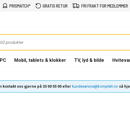
PRISMATCH*
GRATIS RETUR
FRI FRAKT FOR MEDLEMMER
-PC
Mobil, tablets & klokker
TV, lyd & bilde
Hviteva
 kontakt oss gjerne på 33 00 55 00 eller
kundeservice@komplett.no
så hjel